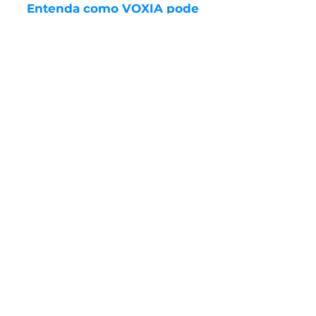
Entenda como VOXIA pode
informar seus clientes e
engajar sua marca a práticas
sustentáveis e acessíveis: